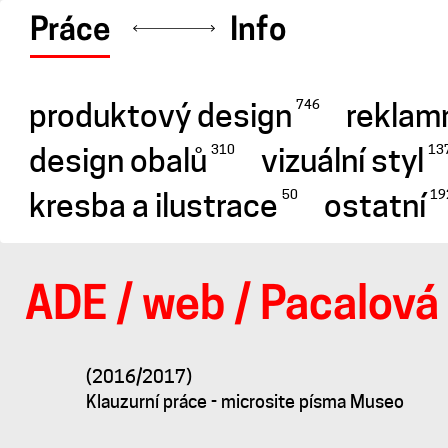
Práce
Info
produktový design
reklamn
746
design obalů
vizuální styl
310
13
kresba a ilustrace
ostatní
50
19
ADE
/
web
/
Pacalová
Microsite
(2016/2017)
pro
Klauzurní práce - microsite písma Museo