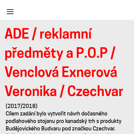
Toggle
navigation
ADE
/
reklamní
Czechvar
předměty a P.O.P
/
Venclová Exnerová
Veronika
/ Czechvar
(2017/2018)
Cílem zadání bylo vytvořit návrh dočasného
podlahového stojanu pro kanadský trh s produkty
Budějovického Budvaru pod značkou Czechvar.