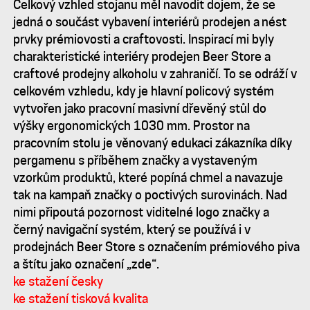
Celkový vzhled stojanu měl navodit dojem, že se
jedná o součást vybavení interiérů prodejen a nést
prvky prémiovosti a craftovosti. Inspirací mi byly
charakteristické interiéry prodejen Beer Store a
craftové prodejny alkoholu v zahraničí. To se odráží v
celkovém vzhledu, kdy je hlavní policový systém
vytvořen jako pracovní masivní dřevěný stůl do
výšky ergonomických 1030 mm. Prostor na
pracovním stolu je věnovaný edukaci zákazníka díky
pergamenu s příběhem značky a vystaveným
vzorkům produktů, které popíná chmel a navazuje
tak na kampaň značky o poctivých surovinách. Nad
nimi připoutá pozornost viditelné logo značky a
černý navigační systém, který se používá i v
prodejnách Beer Store s označením prémiového piva
a štítu jako označení „zde“.
ke stažení česky
ke stažení tisková kvalita