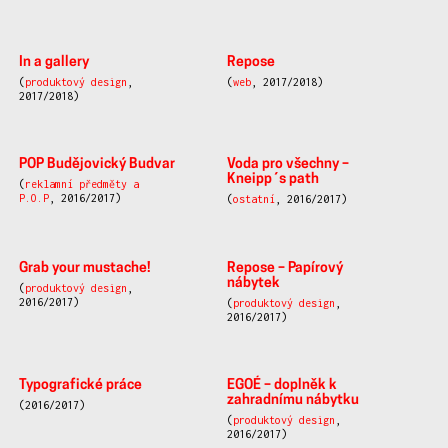
In a gallery
Repose
(
produktový design
,
(
web
, 2017/2018)
2017/2018)
POP Budějovický Budvar
Voda pro všechny –
Kneipp´s path
(
reklamní předměty a
P.O.P
, 2016/2017)
(
ostatní
, 2016/2017)
Grab your mustache!
Repose – Papírový
nábytek
(
produktový design
,
2016/2017)
(
produktový design
,
2016/2017)
Typografické práce
EGOÉ – doplněk k
zahradnímu nábytku
(2016/2017)
(
produktový design
,
2016/2017)