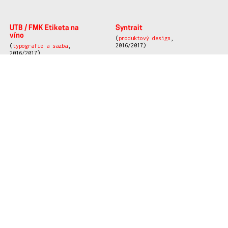
UTB / FMK Etiketa na
Syntrait
víno
(
produktový design
,
2016/2017)
(
typografie a sazba
,
2016/2017)
Výtvarná kompozice
biocentrum Obora –
vizuální styl
(
ostatní
, 2016/2017)
(
vizuální styl
, 2016/2017)
Etiketa na lahev vody
(
ostatní
, 2016/2017)