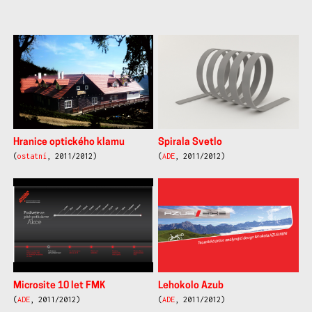
další
práce
Hranice optického klamu
Spirala Svetlo
(
ostatní
, 2011/2012)
(
ADE
, 2011/2012)
Microsite 10 let FMK
Lehokolo Azub
(
ADE
, 2011/2012)
(
ADE
, 2011/2012)