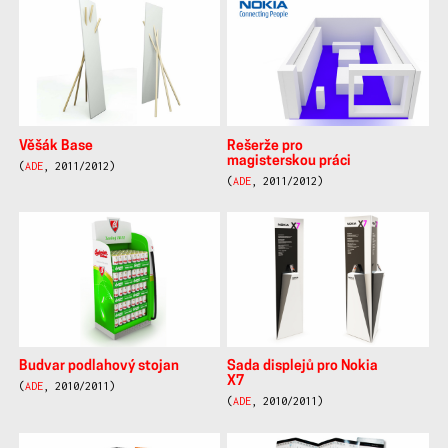
Věšák Base
Rešerže pro
magisterskou práci
(
ADE
, 2011/2012)
(
ADE
, 2011/2012)
Budvar podlahový stojan
Sada displejů pro Nokia
X7
(
ADE
, 2010/2011)
(
ADE
, 2010/2011)