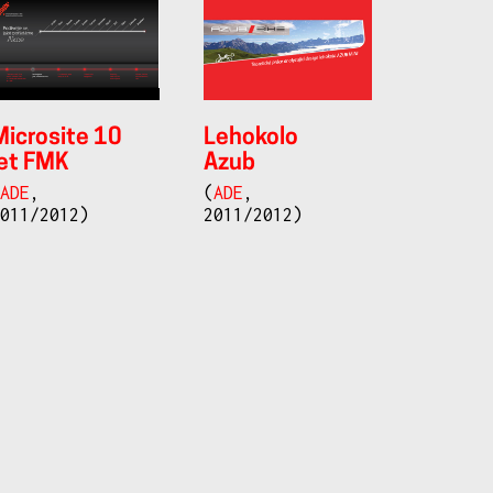
Microsite 10
Lehokolo
let FMK
Azub
(
ADE
,
(
ADE
,
2011/2012)
2011/2012)