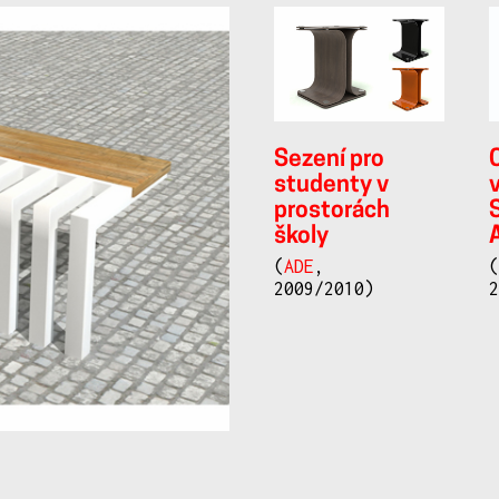
Sezení pro
studenty v
prostorách
školy
(
ADE
,
2009/2010)