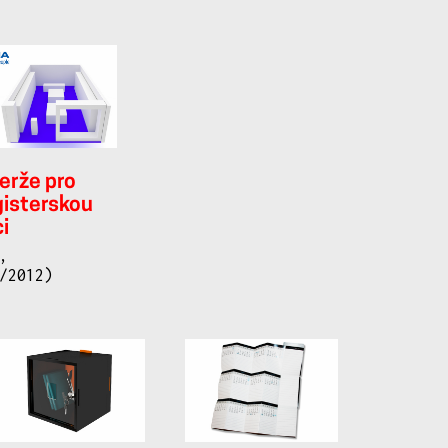
erže pro
isterskou
ci
,
/2012)