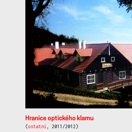
další
práce
Hranice optického klamu
(
ostatní
, 2011/2012)